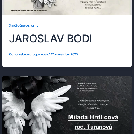
Smútočné oznamy
JAROSLAV BODI
Od
pohrebnasluzbapama.sk
/
27. novembra 2025