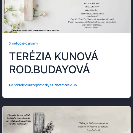
Smútočné oznamy
TERÉZIA KUNOVÁ
ROD.BUDAYOVÁ
Od
pohrebnasluzbapama.sk
/
11. decembra 2025