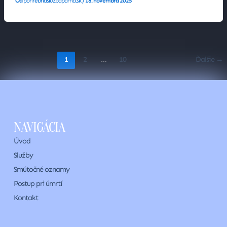
Od
pohrebnasluzbapama.sk
/
18. novembra 2025
1
2
…
10
Ďalšie
→
NAVIGÁCIA
Úvod
Služby
Smútočné oznamy
Postup pri úmrtí
Kontakt