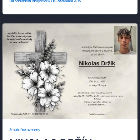
Od
pohrebnasluzbapama.sk
/
10. decembra 2025
Smútočné oznamy