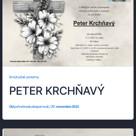
Smútočné oznamy
PETER KRCHŇAVÝ
Od
pohrebnasluzbapama.sk
/
27. novembra 2025