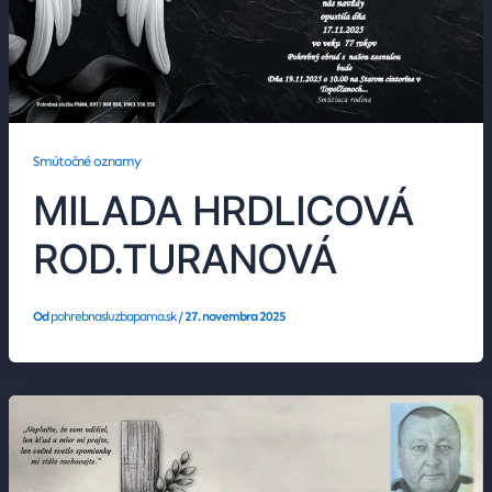
Smútočné oznamy
MILADA HRDLICOVÁ
ROD.TURANOVÁ
Od
pohrebnasluzbapama.sk
/
27. novembra 2025